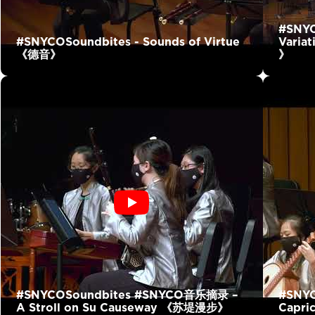
#SNY
#SNYCOSoundbites - Sounds of Virtue
Varia
《德音》
》
#SNYCOSoundbites #SNYCO音乐摘录 –
#SNY
A Stroll on Su Causeway 《苏堤漫步》
Capr