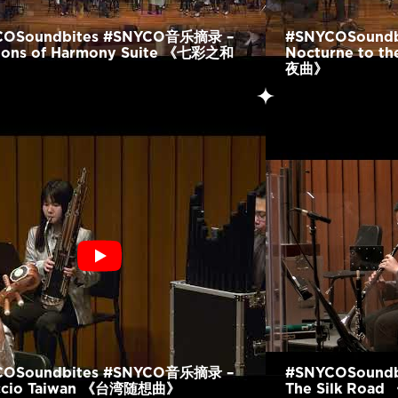
COSoundbites #SNYCO音乐摘录 –
#SNYCOSound
tions of Harmony Suite 《七彩之和
Nocturne to t
夜曲》
COSoundbites #SNYCO音乐摘录 –
#SNYCOSound
iccio Taiwan 《台湾随想曲》
The Silk Ro