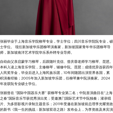
张丽毕业于上海音乐学院柳琴专业，学士学位；四川音乐学院阮专业，硕
士学位。 现任新加坡华乐团柳琴演奏家，新加坡国家青年华乐团柳琴导
师，新加坡南洋艺术学院华乐系外聘专业导师。
自幼由父亲启蒙学习柳琴，后跟随叶克信、曾庆蓉老师学习柳琴、琵琶。
本科入读上海音乐学院，主修柳琴，辅修中阮、琵琶；成绩优异连获四年
人民奖学金，毕业后进入上海民族乐团，10年间随团出演世界各国，累
积演奏经验；2005年加入新加坡华乐团，任柳琴兼中阮演奏家。2024
年攻获阮专业硕士学位。
张丽曾在 “国际中国器乐大赛” 获柳琴专业第二名；中阮首演曲目在“上海
之春”国际音乐节获优秀演出奖；受邀澳门国际艺术节中阮独奏；灌录唱
片、为多部影视片录制主题音乐；2011年受邀在新加坡前总理李光耀资政
的新书《我一生的挑战：新加坡双语之路》发布会上，为李资政及来宾演