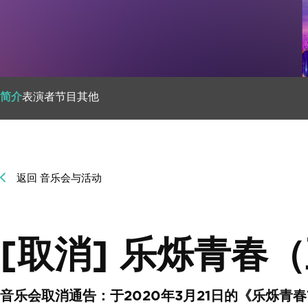
简介
表演者
节目
其他
返回 音乐会与活动
[取消] 乐烁青春
音乐会取消通告：于2020年3月21日的《乐烁青春