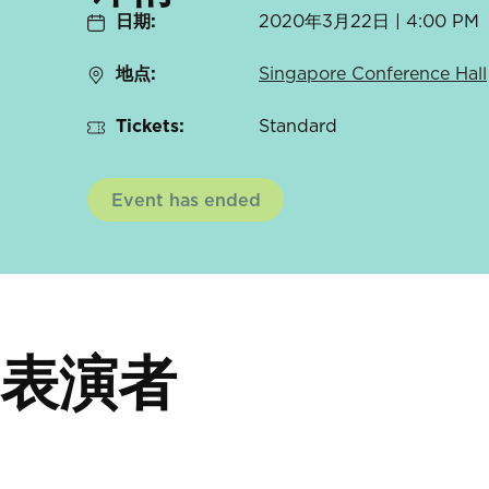
日期:
2020年3月22日 | 4:00 PM
地点:
Singapore Conference Hall
Tickets:
Standard
Event has ended
表演者