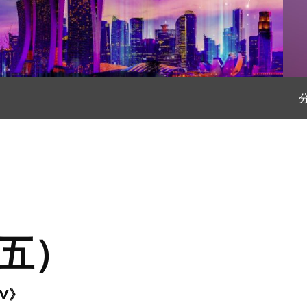
分
（五）
V》