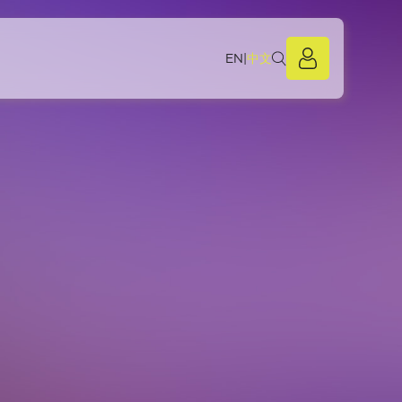
EN
|
中文
团员专区