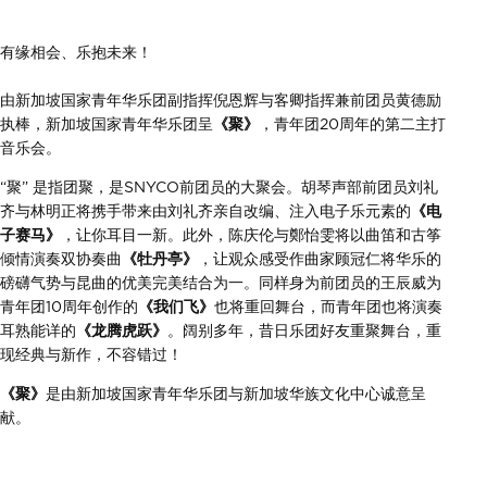
有缘相会、乐抱未来！
由新加坡国家青年华乐团副指挥倪恩辉与客卿指挥兼前团员黄德励
执棒，新加坡国家青年华乐团呈
《聚》
，青年团20周年的第二主打
音乐会。
“聚” 是指团聚，是SNYCO前团员的大聚会。胡琴声部前团员刘礼
齐与林明正将携手带来由刘礼齐亲自改编、注入电子乐元素的
《电
子赛马》
，让你耳目一新。此外，陈庆伦与鄭怡雯将以曲笛和古筝
倾情演奏双协奏曲
《牡丹亭》
，让观众感受作曲家顾冠仁将华乐的
磅礴气势与昆曲的优美完美结合为一。同样身为前团员的王辰威为
青年团10周年创作的
《我们飞》
也将重回舞台，而青年团也将演奏
耳熟能详的
《龙腾虎跃》
。阔别多年，昔日乐团好友重聚舞台，重
现经典与新作，不容错过！
《聚》
是由新加坡国家青年华乐团与新加坡华族文化中心诚意呈
献。