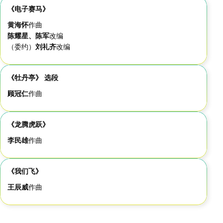
《电子赛马》
黄海怀
作曲
陈耀星、陈军
改编
（委约）
刘礼齐
改编
《牡丹亭》 选段
顾冠仁
作曲
《龙腾虎跃》
李民雄
作曲
《我们飞》
王辰威
作曲