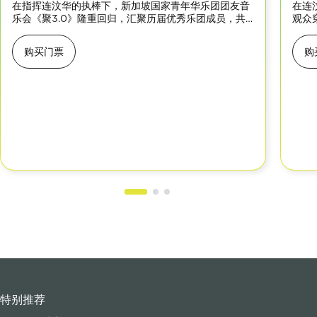
在指挥连汶华的执棒下，新加坡国家青年华乐团团友音
在连
乐会《聚3.0》隆重回归，汇聚历届优秀乐团成员，共
观众
谱华乐新篇章。音乐会曲目精彩纷呈，包括气势磅礴的
乐会
《庆典序曲》、融合多元文化的《Jewel of
采，
购买门票
购
Srivijaya》及现代改编的《Ghibli 宅急便》等，展现音
卓可
乐的多元魅力与SNYCO的辉煌传承。千万别错过！
视》
特别推荐